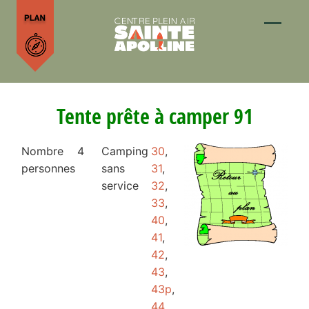
Tente prête à camper 91
Nombre
4
Camping
30
,
personnes
sans
31
,
service
32
,
33
,
40
,
41
,
42
,
43
,
43p
,
44
,