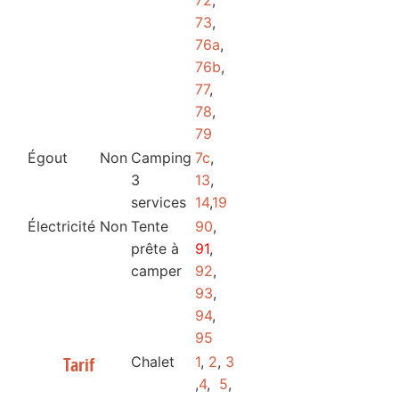
73
,
76a
,
76b
,
77
,
78
,
79
Égout
Non
Camping
7c
,
3
13
,
services
14
,
19
Électricité
Non
Tente
90
,
prête à
91
,
camper
92
,
93
,
94
,
95
Chalet
1
,
2
,
3
Tarif
,
4
,
5
,