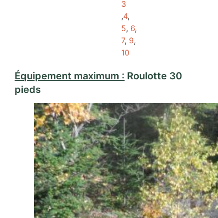
3
,
4
,
5
,
6
,
7
,
9
,
10
Équipement maximum :
Roulotte 30
pieds