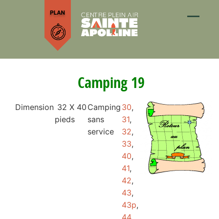
Camping 19
Dimension
32 X 40
Camping
30
,
pieds
sans
31
,
service
32
,
33
,
40
,
41
,
42
,
43
,
43p
,
44
,