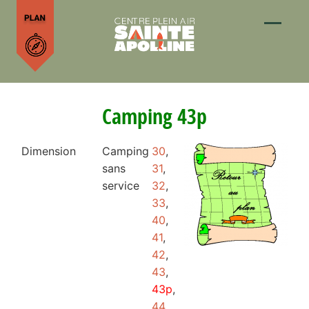
Camping 43p
Dimension
Camping
30
,
sans
31
,
service
32
,
33
,
40
,
41
,
42
,
43
,
43p
,
44
,